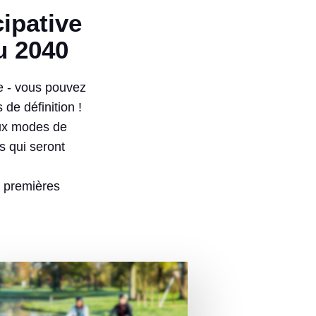
u 2040
ge - vous pouvez
 de définition !
aux modes de
s qui seront
s premières