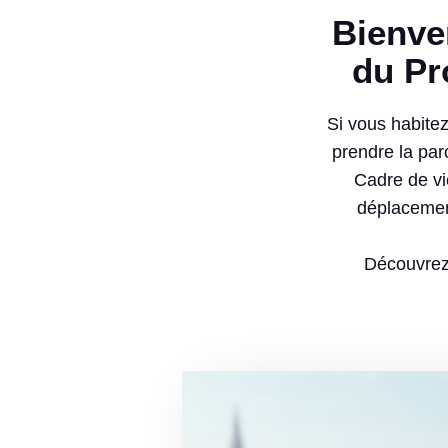
Bienvenue sur la plateforme participative
a
r
du Pr
t
Si vous habitez
i
prendre la paro
c
Cadre de vi
i
déplacement
p
Découvrez 
a
t
i
v
e