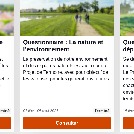
Questionnaire : La nature et
Questionnaire : Les
l’environnement
dép
st
La préservation de notre environnement
Se dé
élus
et des espaces naturels est au cœur du
durab
Projet de Territoire, avec pour objectif de
Le Pr
et le
les valoriser pour les générations futures.
des s
e
chacu
envi
territ
rminé
Terminé
01 févr - 05 avril 2025
15 févr
Consulter