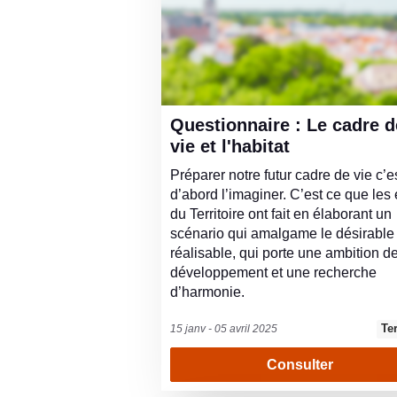
d
e
G
r
Questionnaire : Le cadre de
a
vie et l'habitat
n
Préparer notre futur cadre de vie c’e
d’abord l’imaginer. C’est ce que les 
d
du Territoire ont fait en élaborant un
L
scénario qui amalgame le désirable 
réalisable, qui porte une ambition d
i
développement et une recherche
d’harmonie.
e
u
Te
15 janv - 05 avril 2025
Consulter